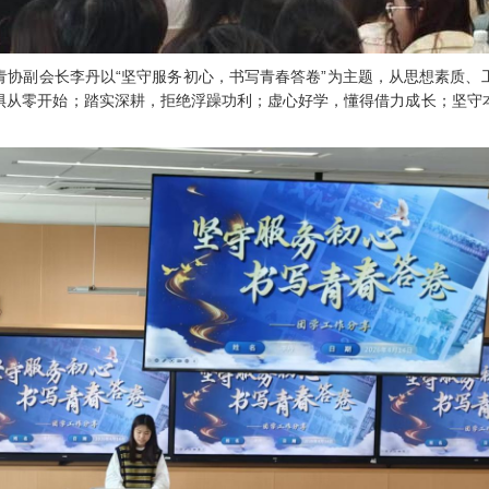
青协副会长李丹以“坚守服务初心，书写青春答卷”为主题，从思想素质、
惧从零开始；踏实深耕，拒绝浮躁功利；虚心好学，懂得借力成长；坚守